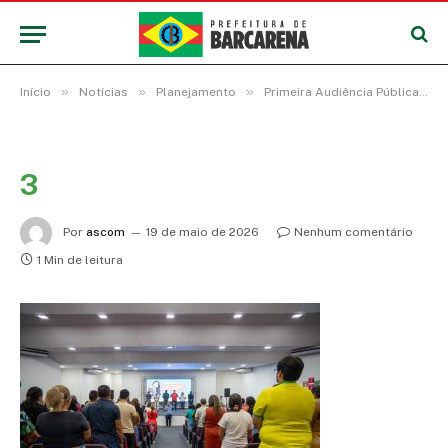
»
»
»
Início
Notícias
Planejamento
Primeira Audiência Pública de revisão do Plano Diretor de Barcarena reconhece os avanços e desafios no desenvolvimento do município
3
Por
ascom
19 de maio de 2026
Nenhum comentário
1 Min de leitura