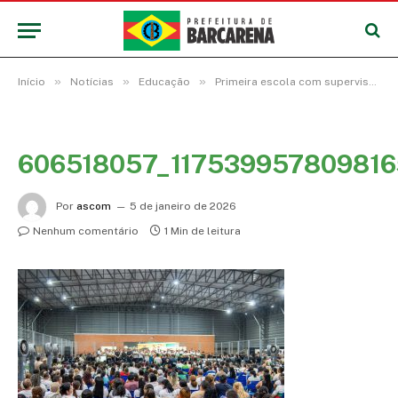
»
»
»
Início
Notícias
Educação
Primeira escola com supervisão militar de Barcarena vai atender quase dois mil estudantes
606518057_11753995780981
Por
ascom
5 de janeiro de 2026
Nenhum comentário
1 Min de leitura