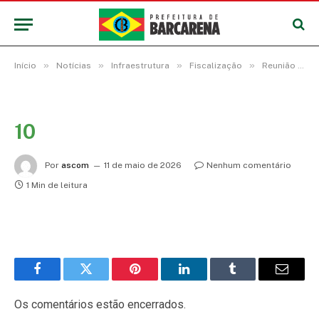
»
»
»
»
Início
Notícias
Infraestrutura
Fiscalização
Reunião discute novas regras para acabar com irregularidades do trânsito de carretas na região do trevo da Alça Viária durante a safra da soja
10
Por
ascom
11 de maio de 2026
Nenhum comentário
1 Min de leitura
Facebook
Twitter
Pinterest
LinkedIn
Tumblr
E-
mail
Os comentários estão encerrados.