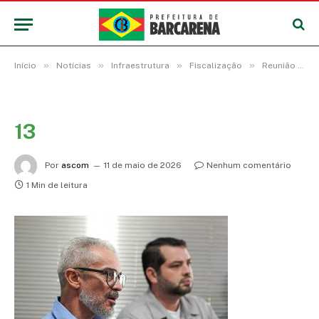
»
»
»
»
Início
Notícias
Infraestrutura
Fiscalização
Reunião discute novas regras para acabar com irregularidades do trânsito de carretas na região do trevo da Alça Viária durante a safra da soja
13
Por
ascom
11 de maio de 2026
Nenhum comentário
1 Min de leitura