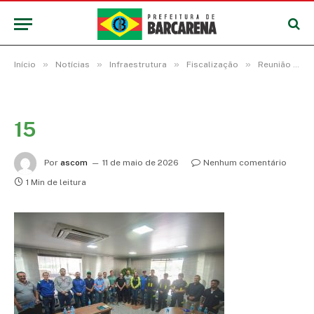
»
»
»
»
Início
Notícias
Infraestrutura
Fiscalização
Reunião discute novas regras para acabar com irregularidades do trânsito de carretas na região do trevo da Alça Viária durante a safra da soja
15
Por
ascom
11 de maio de 2026
Nenhum comentário
1 Min de leitura