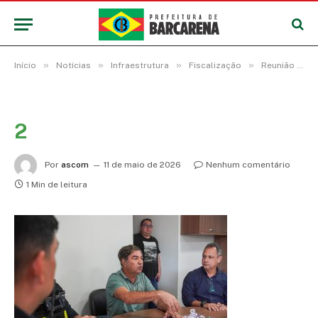
»
»
»
»
Início
Notícias
Infraestrutura
Fiscalização
Reunião discute novas regras para acabar com irregularidades do trânsito de carretas na região do trevo da Alça Viária durante a safra da soja
2
Por
ascom
11 de maio de 2026
Nenhum comentário
1 Min de leitura