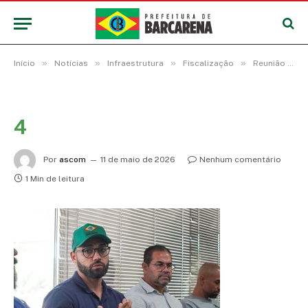
»
»
»
»
Início
Notícias
Infraestrutura
Fiscalização
Reunião discute novas regras para acabar com irregularidades do trânsito de carretas na região do trevo da Alça Viária durante a safra da soja
4
Por
ascom
11 de maio de 2026
Nenhum comentário
1 Min de leitura