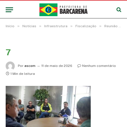
»
»
»
»
Início
Notícias
Infraestrutura
Fiscalização
Reunião discute novas regras para acabar com irregularidades do trânsito de carretas na região do trevo da Alça Viária durante a safra da soja
7
Por
ascom
11 de maio de 2026
Nenhum comentário
1 Min de leitura