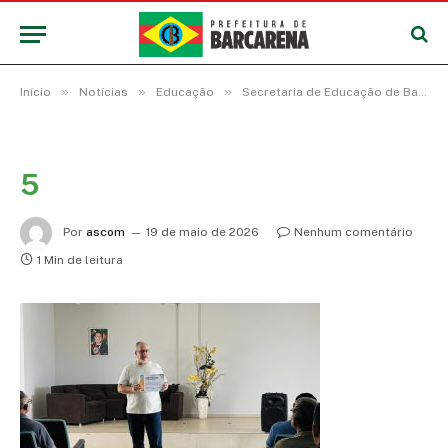
»
»
»
Início
Notícias
Educação
Secretaria de Educação de Barcarena promove encontro formativo para vigilantes sobre bullying e conflitos na escola
5
Por
ascom
19 de maio de 2026
Nenhum comentário
1 Min de leitura