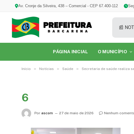
Av. Cronje da Silveira, 438 – Comercial - CEP 67.400-112
Seg
📰 NOT
PÁGINA INICIAL
O MUNICÍPIO
»
»
»
Início
Notícias
Saúde
Secretaria de saúde realiza 
6
Por
ascom
27 de maio de 2026
Nenhum comentá