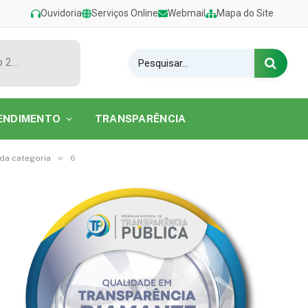
Ouvidoria
Serviços Online
Webmail
Mapa do Site
Show de Tarcísio do Acordeon encerra o Festival de Verão 2026 na Praia do Caripi
ENDIMENTO
TRANSPARÊNCIA
»
 da categoria
6