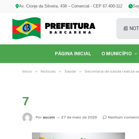
Av. Cronje da Silveira, 438 – Comercial - CEP 67.400-112
Seg
📰 NOT
PÁGINA INICIAL
O MUNICÍPIO
»
»
»
Início
Notícias
Saúde
Secretaria de saúde realiza 
7
Por
ascom
27 de maio de 2026
Nenhum comentá