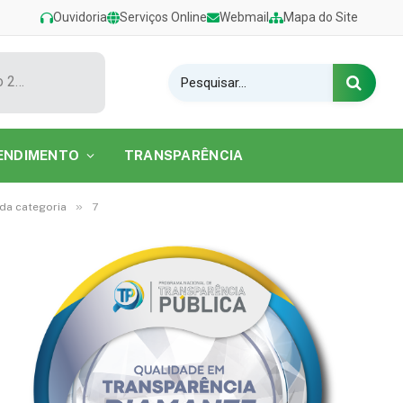
Ouvidoria
Serviços Online
Webmail
Mapa do Site
Show de Tarcísio do Acordeon encerra o Festival de Verão 2026 na Praia do Caripi
ENDIMENTO
TRANSPARÊNCIA
»
 da categoria
7