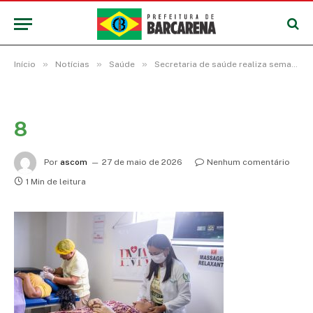
»
»
»
Início
Notícias
Saúde
Secretaria de saúde realiza semana do servidor com atividades de valorização, acolhimento e bem-estar da categoria
8
Por
ascom
27 de maio de 2026
Nenhum comentário
1 Min de leitura