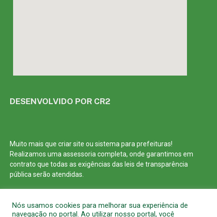
DESENVOLVIDO POR CR2
Muito mais que
criar site
ou
sistema para prefeituras
!
Realizamos uma
assessoria
completa, onde garantimos em
contrato que todas as exigências das
leis de transparência
pública
serão atendidas.
Conheça o
PNTP
e o
Radar da Transparência Pública
Nós usamos cookies para melhorar sua experiência de
navegação no portal. Ao utilizar nosso portal, você