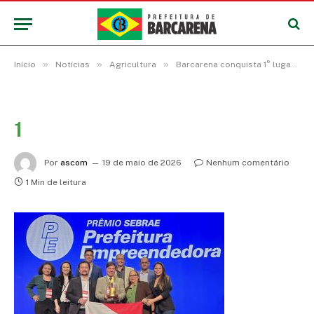
»
»
»
Início
Notícias
Agricultura
Barcarena conquista 1° lugar no prêmio Sebrae Prefeitura Empreendedora 2026 por projeto de sistema alimentar rural
1
Por
ascom
19 de maio de 2026
Nenhum comentário
1 Min de leitura