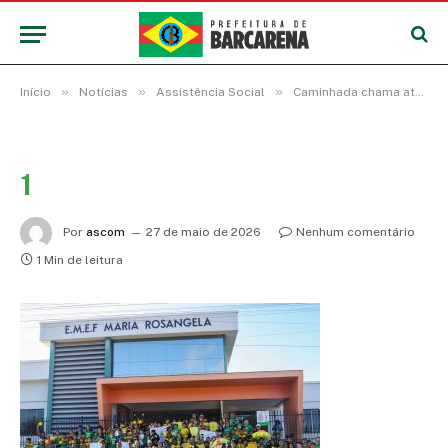
»
»
»
Início
Notícias
Assistência Social
Caminhada chama atenção para proteção de crianças e adolescentes
1
Por
ascom
27 de maio de 2026
Nenhum comentário
1 Min de leitura