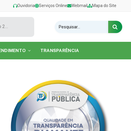
Ouvidoria
Serviços Online
Webmail
Mapa do Site
Show de Tarcísio do Acordeon encerra o Festival de Verão 2026 na Praia do Caripi
ENDIMENTO
TRANSPARÊNCIA