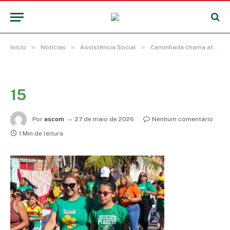
»
»
»
Início
Notícias
Assistência Social
Caminhada chama atenção para proteção de crianças e adolescentes
15
Por
ascom
27 de maio de 2026
Nenhum comentário
1 Min de leitura