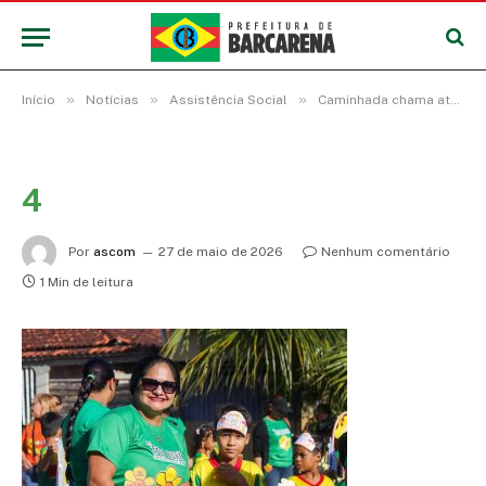
»
»
»
Início
Notícias
Assistência Social
Caminhada chama atenção para proteção de crianças e adolescentes
4
Por
ascom
27 de maio de 2026
Nenhum comentário
1 Min de leitura