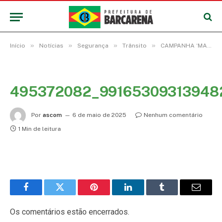
»
»
»
»
Início
Notícias
Segurança
Trânsito
CAMPANHA ‘MAIO AMARELO’ PEDE RESPONSABILIDADE DE TODOS POR UM TRÂNSITO MAIS SEGURO
495372082_99165309313948
Por
ascom
6 de maio de 2025
Nenhum comentário
1 Min de leitura
Facebook
Twitter
Pinterest
LinkedIn
Tumblr
E-
mail
Os comentários estão encerrados.