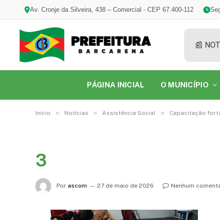
Av. Cronje da Silveira, 438 – Comercial - CEP 67.400-112
Seg
📰 NOT
PÁGINA INICIAL
O MUNICÍPIO
»
»
»
Início
Notícias
Assistência Social
Capacitação fort
3
Por
ascom
27 de maio de 2026
Nenhum comentá