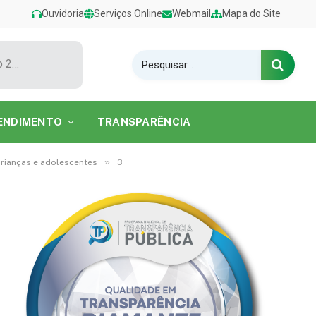
Ouvidoria
Serviços Online
Webmail
Mapa do Site
Show de Tarcísio do Acordeon encerra o Festival de Verão 2026 na Praia do Caripi
ENDIMENTO
TRANSPARÊNCIA
»
crianças e adolescentes
3