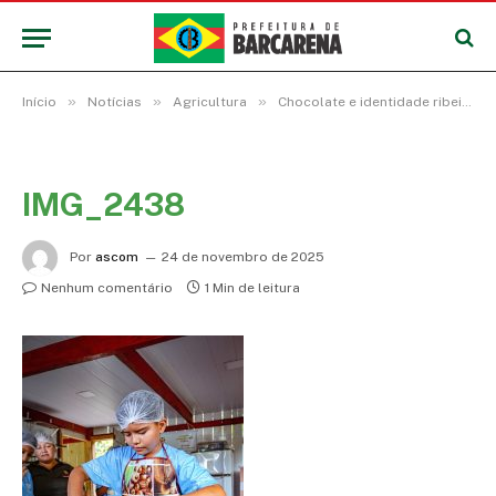
»
»
»
Início
Notícias
Agricultura
Chocolate e identidade ribeirinha: uma aula prática na floresta
IMG_2438
Por
ascom
24 de novembro de 2025
Nenhum comentário
1 Min de leitura