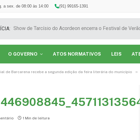
. a sex. de 08:00 às 14:00
(91) 99165-1391
ÍCIA:
O GOVERNO
ATOS NORMATIVOS
LEIS
AT
»
l de Barcarena recebe a segunda edição da feira literária do município
446908845_4571131356
entário
1 Min de leitura