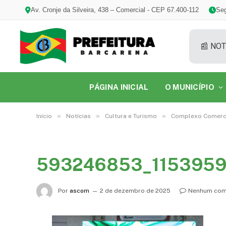
Av. Cronje da Silveira, 438 – Comercial - CEP 67.400-112
Seg
📰 NOT
PÁGINA INICIAL
O MUNICÍPIO
»
»
»
Início
Notícias
Cultura e Turismo
Complexo Comercia
593246853_1153959
Por
ascom
2 de dezembro de 2025
Nenhum com