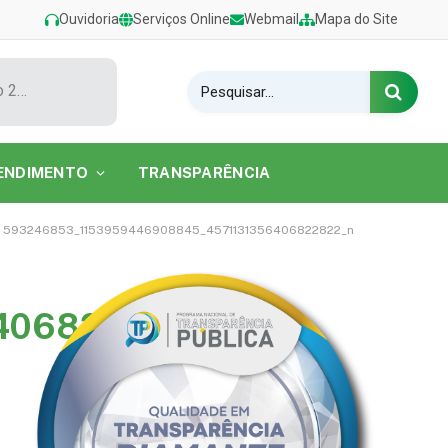
Ouvidoria
Serviços Online
Webmail
Mapa do Site
Show de Tarcísio do Acordeon encerra o Festival de Verão 2026 na Praia do Caripi
ENDIMENTO
TRANSPARÊNCIA
593246853_1153959446908845_4571131356406822822_n
406822822_n