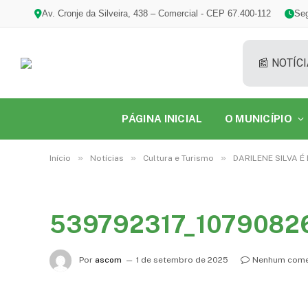
Av. Cronje da Silveira, 438 – Comercial - CEP 67.400-112
Seg
📰 NOTÍCI
PÁGINA INICIAL
O MUNICÍPIO
»
»
»
Início
Notícias
Cultura e Turismo
DARILENE SILVA É
539792317_1079082
Por
ascom
1 de setembro de 2025
Nenhum come