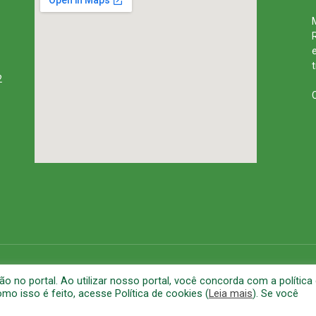
2
rena
Mapa do Site
A
no portal. Ao utilizar nosso portal, você concorda com a política
o isso é feito, acesse Política de cookies (
Leia mais
). Se você