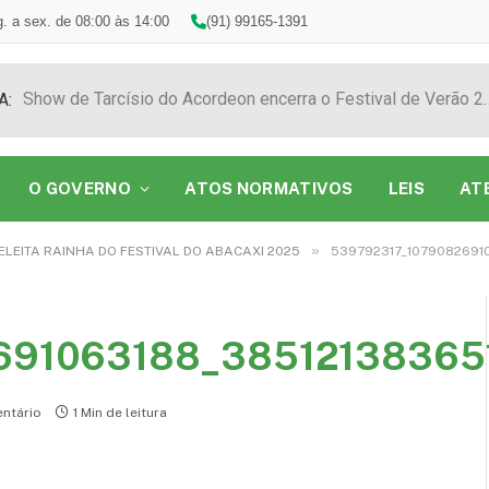
. a sex. de 08:00 às 14:00
(91) 99165-1391
Show de Tarcísio do Acordeon encerra o F
A:
O GOVERNO
ATOS NORMATIVOS
LEIS
AT
»
 ELEITA RAINHA DO FESTIVAL DO ABACAXI 2025
539792317_1079082691
691063188_38512138365
ntário
1 Min de leitura