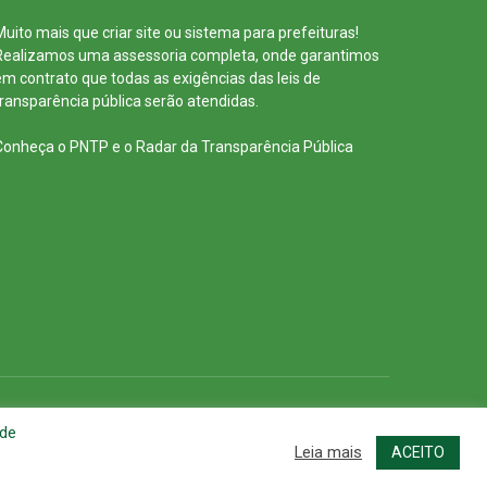
Muito mais que
criar site
ou
sistema para prefeituras
!
Realizamos uma
assessoria
completa, onde garantimos
em contrato que todas as exigências das
leis de
transparência pública
serão atendidas.
Conheça o
PNTP
e o
Radar da Transparência Pública
cessar Área Administrativa
Acessar o Webmail
 de
Leia mais
ACEITO