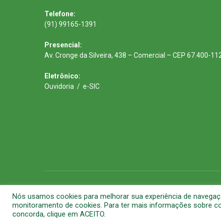
Telefone:
(91) 99165-1391
Presencial:
Av. Cronge da Silveira, 438 – Comercial – CEP 67.400-11
Eletrônico:
Ouvidoria
/
e-SIC
Todos os direitos reservados a Prefeitura Municipal de Barca
Nós usamos cookies para melhorar sua experiência de navegação 
monitoramento de cookies. Para ter mais informações sobre com
concorda, clique em ACEITO.