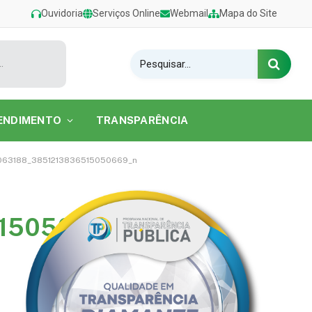
Ouvidoria
Serviços Online
Webmail
Mapa do Site
estival de Verão 2026 na Praia do Caripi
ENDIMENTO
TRANSPARÊNCIA
063188_3851213836515050669_n
15050669_n