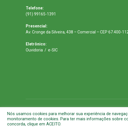
Telefone:
(91) 99165-1391
Presencial:
Av. Cronge da Silveira, 438 – Comercial – CEP 67.400-11
Eletrônico:
Ouvidoria
/
e-SIC
Todos os direitos reservados a Prefeitura Municipal de Barca
Nós usamos cookies para melhorar sua experiência de navegação 
monitoramento de cookies. Para ter mais informações sobre com
concorda, clique em ACEITO.