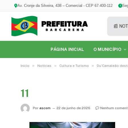
Av. Cronje da Silveira, 438 – Comercial - CEP 67.400-112
Seg
📰 NOT
PÁGINA INICIAL
O MUNICÍPIO
»
»
»
Início
Notícias
Cultura e Turismo
Du’Camaleão desta
11
Por
ascom
22 de junho de 2026
Nenhum coment