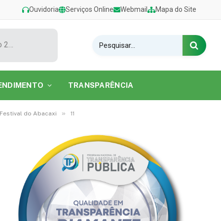
Ouvidoria
Serviços Online
Webmail
Mapa do Site
Show de Tarcísio do Acordeon encerra o Festival de Verão 2026 na Praia do Caripi
ENDIMENTO
TRANSPARÊNCIA
»
Festival do Abacaxi
11