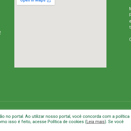
2
rena
Mapa do Site
A
no portal. Ao utilizar nosso portal, você concorda com a política
o isso é feito, acesse Política de cookies (
Leia mais
). Se você