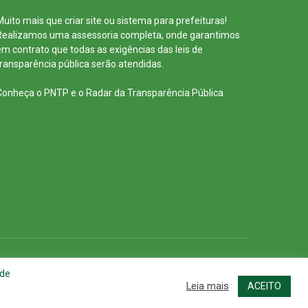
Muito mais que
criar site
ou
sistema para prefeituras
!
Realizamos uma
assessoria
completa, onde garantimos
em contrato que todas as exigências das
leis de
transparência pública
serão atendidas.
Conheça o
PNTP
e o
Radar da Transparência Pública
cessar Área Administrativa
Acessar o Webmail
 de
Leia mais
ACEITO