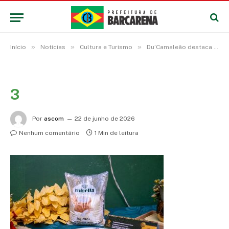
»
»
»
Início
Notícias
Cultura e Turismo
Du’Camaleão destaca a cultura Barcarenense com dois pratos no Concurso Gastronômico do Festival do Abacaxi
3
Por
ascom
22 de junho de 2026
Nenhum comentário
1 Min de leitura