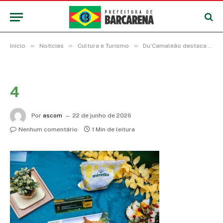
»
»
»
Início
Notícias
Cultura e Turismo
Du’Camaleão destaca a cultura Barcarenense com dois pratos no Concurso Gastronômico do Festival do Abacaxi
4
Por
ascom
22 de junho de 2026
Nenhum comentário
1 Min de leitura