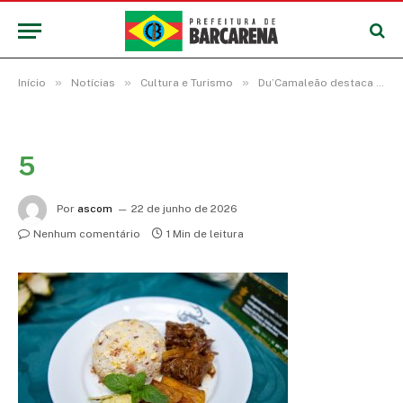
»
»
»
Início
Notícias
Cultura e Turismo
Du’Camaleão destaca a cultura Barcarenense com dois pratos no Concurso Gastronômico do Festival do Abacaxi
5
Por
ascom
22 de junho de 2026
Nenhum comentário
1 Min de leitura