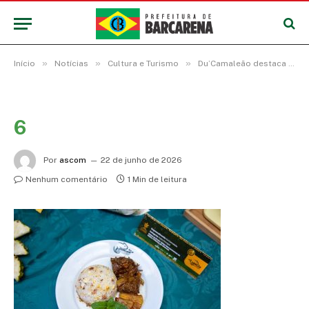
»
»
»
Início
Notícias
Cultura e Turismo
Du’Camaleão destaca a cultura Barcarenense com dois pratos no Concurso Gastronômico do Festival do Abacaxi
6
Por
ascom
22 de junho de 2026
Nenhum comentário
1 Min de leitura