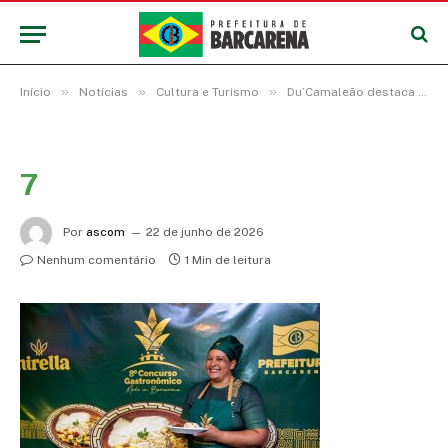
»
»
»
Início
Notícias
Cultura e Turismo
Du’Camaleão destaca a cultura Barcarenense com dois pratos no Concurso Gastronômico do Festival do Abacaxi
7
Por
ascom
22 de junho de 2026
Nenhum comentário
1 Min de leitura