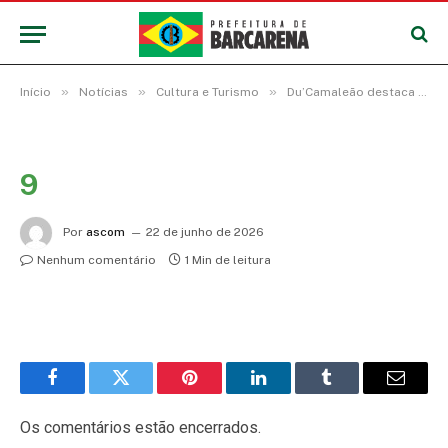
»
»
»
Início
Notícias
Cultura e Turismo
Du’Camaleão destaca a cultura Barcarenense com dois pratos no Concurso Gastronômico do Festival do Abacaxi
9
Por
ascom
22 de junho de 2026
Nenhum comentário
1 Min de leitura
Facebook
Twitter
Pinterest
LinkedIn
Tumblr
E-
mail
Os comentários estão encerrados.