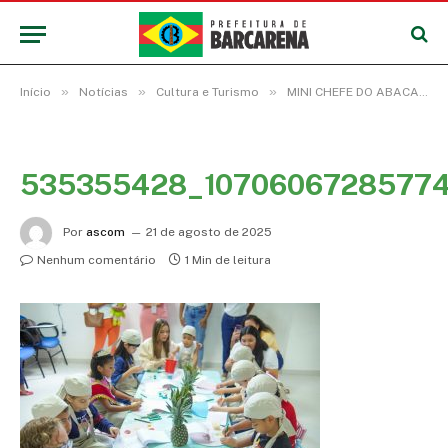
»
»
»
Início
Notícias
Cultura e Turismo
MINI CHEFE DO ABACAXI REÚNE CRIANÇAS EM MOMENTO DE DESCONTRAÇÃO
535355428_10706067285774
Por
ascom
21 de agosto de 2025
Nenhum comentário
1 Min de leitura