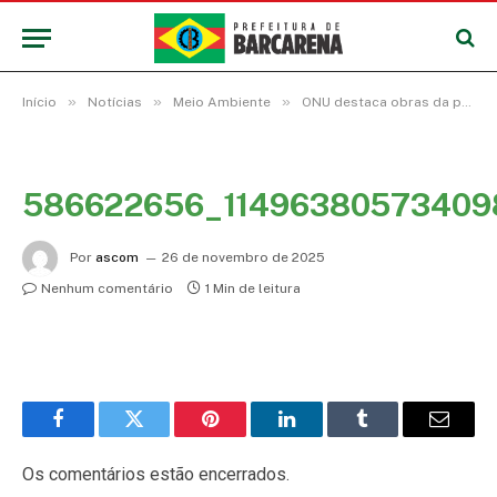
»
»
»
Início
Notícias
Meio Ambiente
ONU destaca obras da prefeitura de Barcarena como referência global em prevenção de desastres
586622656_1149638057340
Por
ascom
26 de novembro de 2025
Nenhum comentário
1 Min de leitura
Facebook
Twitter
Pinterest
LinkedIn
Tumblr
E-
mail
Os comentários estão encerrados.