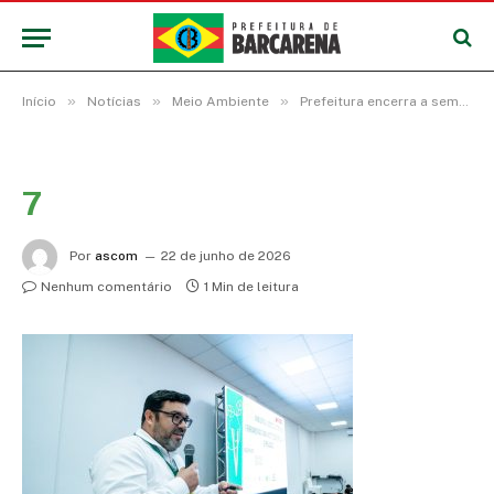
»
»
»
Início
Notícias
Meio Ambiente
Prefeitura encerra a semana do Meio Ambiente de Barcarena com palestras sobre Educação Ambiental e Sustentabilidade
7
Por
ascom
22 de junho de 2026
Nenhum comentário
1 Min de leitura