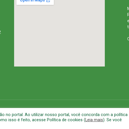
2
rena
Mapa do Site
A
no portal. Ao utilizar nosso portal, você concorda com a política
o isso é feito, acesse Política de cookies (
Leia mais
). Se você