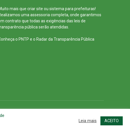
Muito mais que
criar site
ou
sistema para prefeituras
!
Realizamos uma
assessoria
completa, onde garantimos
em contrato que todas as exigências das
leis de
transparência pública
serão atendidas.
Conheça o
PNTP
e o
Radar da Transparência Pública
cessar Área Administrativa
Acessar o Webmail
 de
Leia mais
ACEITO