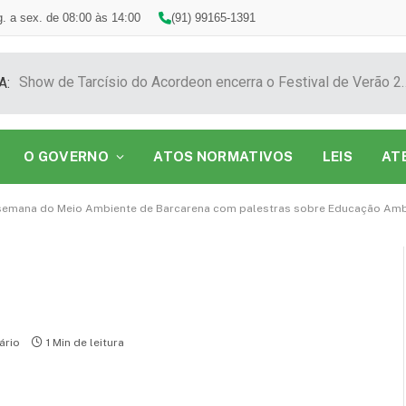
. a sex. de 08:00 às 14:00
(91) 99165-1391
Show de Tarcísio do Acordeon encerra o F
A:
O GOVERNO
ATOS NORMATIVOS
LEIS
AT
a semana do Meio Ambiente de Barcarena com palestras sobre Educação Ambi
ário
1 Min de leitura