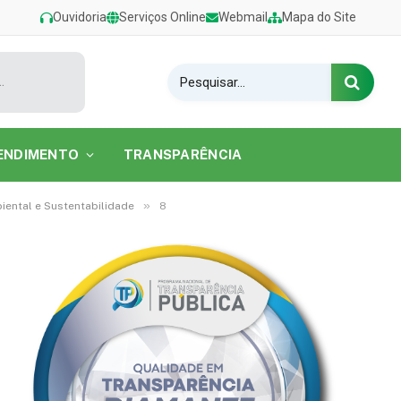
Ouvidoria
Serviços Online
Webmail
Mapa do Site
estival de Verão 2026 na Praia do Caripi
ENDIMENTO
TRANSPARÊNCIA
»
ental e Sustentabilidade
8