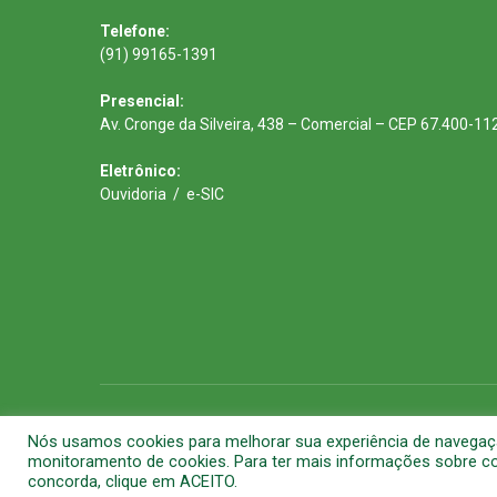
Telefone:
(91) 99165-1391
Presencial:
Av. Cronge da Silveira, 438 – Comercial – CEP 67.400-11
Eletrônico:
Ouvidoria
/
e-SIC
Todos os direitos reservados a Prefeitura Municipal de Barca
Nós usamos cookies para melhorar sua experiência de navegação 
monitoramento de cookies. Para ter mais informações sobre com
concorda, clique em ACEITO.