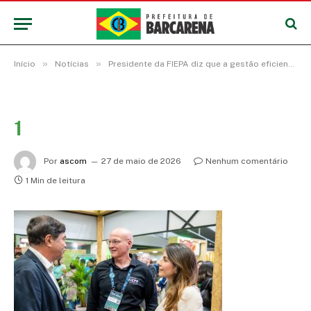
»
»
Início
Notícias
Presidente da FIEPA diz que a gestão eficiente da prefeitura de Barcarena é fator determinante para o crescimento e fortalecimento da indústria
1
Por
ascom
27 de maio de 2026
Nenhum comentário
1 Min de leitura