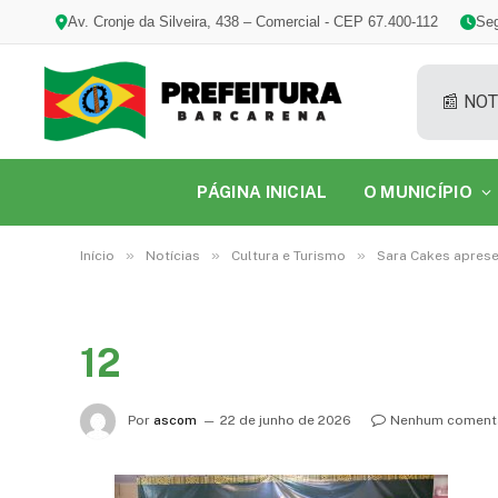
Av. Cronje da Silveira, 438 – Comercial - CEP 67.400-112
Seg
📰 NOT
PÁGINA INICIAL
O MUNICÍPIO
»
»
»
Início
Notícias
Cultura e Turismo
Sara Cakes aprese
12
Por
ascom
22 de junho de 2026
Nenhum coment