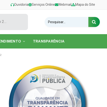
Ouvidoria
Serviços Online
Webmail
Mapa do Site
Show de Tarcísio do Acordeon encerra o Festival de Verão 2026 na Praia do Caripi
ENDIMENTO
TRANSPARÊNCIA
12