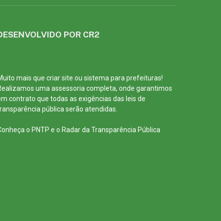
DESENVOLVIDO POR CR2
Muito mais que
criar site
ou
sistema para prefeituras
!
Realizamos uma
assessoria
completa, onde garantimos
em contrato que todas as exigências das
leis de
transparência pública
serão atendidas.
Conheça o
PNTP
e o
Radar da Transparência Pública