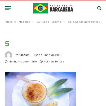
»
»
»
Início
Notícias
Cultura e Turismo
Sara Cakes apresenta a sobremesa “Cristal de Abacaxi Real” no Concurso Gastronômico
5
Por
ascom
22 de junho de 2026
Nenhum comentário
1 Min de leitura