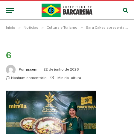
»
»
»
Início
Notícias
Cultura e Turismo
Sara Cakes apresenta a sobremesa “Cristal de Abacaxi Real” no Concurso Gastronômico
6
Por
ascom
22 de junho de 2026
Nenhum comentário
1 Min de leitura