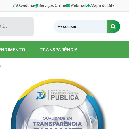
Ouvidoria
Serviços Online
Webmail
Mapa do Site
Show de Tarcísio do Acordeon encerra o Festival de Verão 2026 na Praia do Caripi
ENDIMENTO
TRANSPARÊNCIA
8