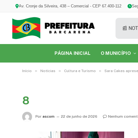
Av. Cronje da Silveira, 438 – Comercial - CEP 67.400-112
Seg
📰 NOT
PÁGINA INICIAL
O MUNICÍPIO
»
»
»
Início
Notícias
Cultura e Turismo
Sara Cakes aprese
8
Por
ascom
22 de junho de 2026
Nenhum coment