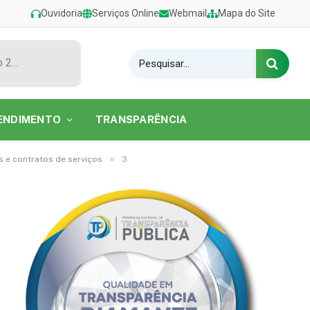
Ouvidoria
Serviços Online
Webmail
Mapa do Site
Show de Tarcísio do Acordeon encerra o Festival de Verão 2026 na Praia do Caripi
ENDIMENTO
TRANSPARÊNCIA
»
 e contratos de serviços
3