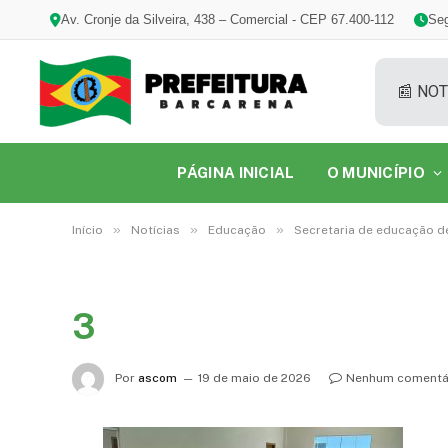
Av. Cronje da Silveira, 438 – Comercial - CEP 67.400-112
Seg
📰 NOT
PÁGINA INICIAL
O MUNICÍPIO
»
»
»
Início
Notícias
Educação
Secretaria de educação d
3
Por
ascom
19 de maio de 2026
Nenhum comentá