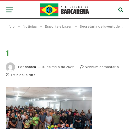
»
»
»
Início
Notícias
Esporte e Lazer
Secretaria de juventude, esporte e lazer abre a temporada de competições no município
1
Por
ascom
19 de maio de 2026
Nenhum comentário
1 Min de leitura