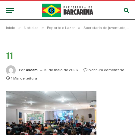
»
»
»
Início
Notícias
Esporte e Lazer
Secretaria de juventude, esporte e lazer abre a temporada de competições no município
11
Por
ascom
19 de maio de 2026
Nenhum comentário
1 Min de leitura