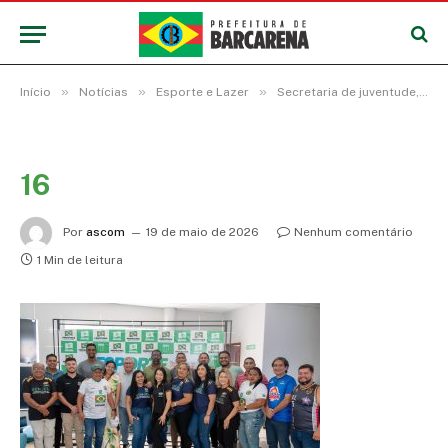
»
»
»
Início
Notícias
Esporte e Lazer
Secretaria de juventude, esporte e lazer abre a temporada de competições no município
16
Por
ascom
19 de maio de 2026
Nenhum comentário
1 Min de leitura