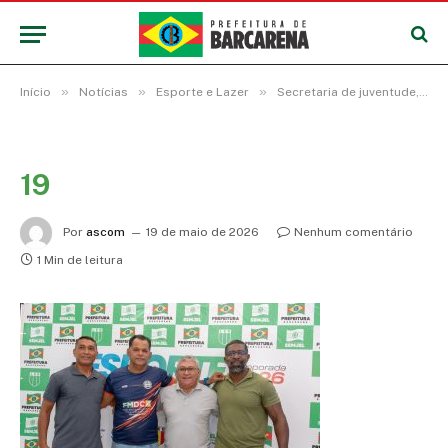
»
»
»
Início
Notícias
Esporte e Lazer
Secretaria de juventude, esporte e lazer abre a temporada de competições no município
19
Por
ascom
19 de maio de 2026
Nenhum comentário
1 Min de leitura