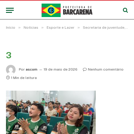
»
»
»
Início
Notícias
Esporte e Lazer
Secretaria de juventude, esporte e lazer abre a temporada de competições no município
3
Por
ascom
19 de maio de 2026
Nenhum comentário
1 Min de leitura