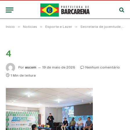
»
»
»
Início
Notícias
Esporte e Lazer
Secretaria de juventude, esporte e lazer abre a temporada de competições no município
4
Por
ascom
19 de maio de 2026
Nenhum comentário
1 Min de leitura