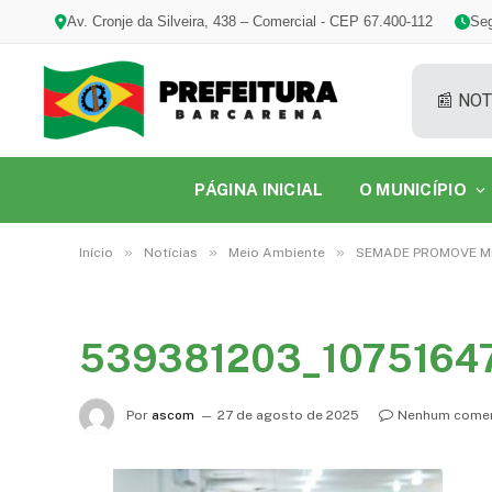
Av. Cronje da Silveira, 438 – Comercial - CEP 67.400-112
Seg
📰 NOT
PÁGINA INICIAL
O MUNICÍPIO
»
»
»
Início
Notícias
Meio Ambiente
SEMADE PROMOVE MI
539381203_1075164
Por
ascom
27 de agosto de 2025
Nenhum comen