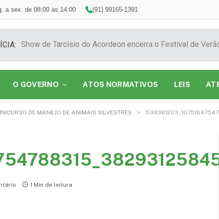
. a sex. de 08:00 às 14:00
(91) 99165-1391
ÍCIA:
O GOVERNO
ATOS NORMATIVOS
LEIS
AT
»
NICURSO DE MANEJO DE ANIMAIS SILVESTRES
539381203_1075164754
754788315_3829312584
tário
1 Min de leitura