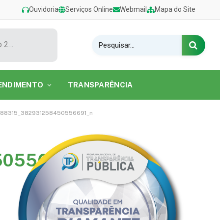
Ouvidoria
Serviços Online
Webmail
Mapa do Site
Show de Tarcísio do Acordeon encerra o Festival de Verão 2026 na Praia do Caripi
ENDIMENTO
TRANSPARÊNCIA
788315_382931258450556691_n
50556691_n