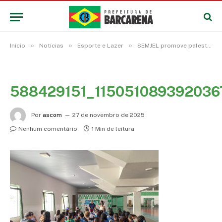
»
»
»
Início
Notícias
Esporte e Lazer
SEMJEL promove palestra sobre violações de direitos para alunos do projeto construindo o jogo
588429151_115051089392036
Por
ascom
27 de novembro de 2025
Nenhum comentário
1 Min de leitura