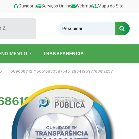
Ouvidoria
Serviços Online
Webmail
Mapa do Site
Show de Tarcísio do Acordeon encerra o Festival de Verão 2026 na Praia do Caripi
ENDIMENTO
TRANSPARÊNCIA
»
o
589608742_1150510830587040_2864725977686122572_n
686122572_n