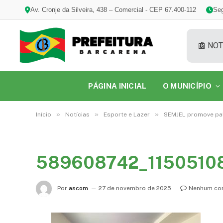
Av. Cronje da Silveira, 438 – Comercial - CEP 67.400-112
Seg
📰 NOT
PÁGINA INICIAL
O MUNICÍPIO
»
»
»
Início
Notícias
Esporte e Lazer
SEMJEL promove pale
589608742_1150510
Por
ascom
27 de novembro de 2025
Nenhum co