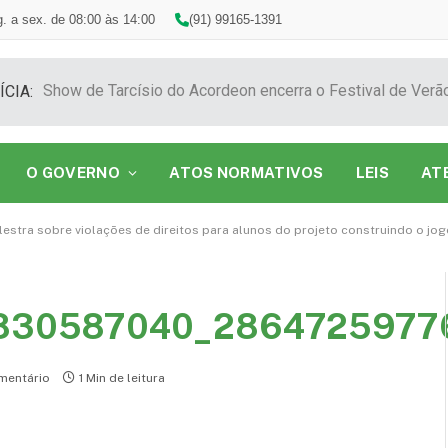
. a sex. de 08:00 às 14:00
(91) 99165-1391
ÍCIA:
O GOVERNO
ATOS NORMATIVOS
LEIS
AT
stra sobre violações de direitos para alunos do projeto construindo o jog
830587040_2864725977
mentário
1 Min de leitura