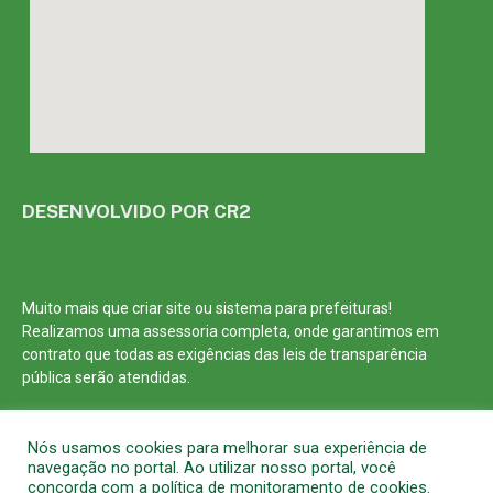
DESENVOLVIDO POR CR2
Muito mais que
criar site
ou
sistema para prefeituras
!
Realizamos uma
assessoria
completa, onde garantimos em
contrato que todas as exigências das
leis de transparência
pública
serão atendidas.
Conheça o
PNTP
e o
Radar da Transparência Pública
Nós usamos cookies para melhorar sua experiência de
navegação no portal. Ao utilizar nosso portal, você
concorda com a política de monitoramento de cookies.