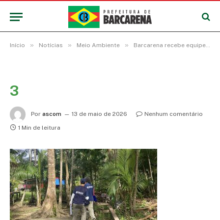
»
»
»
Início
Notícias
Meio Ambiente
Barcarena recebe equipes do IBGE para Prova Piloto do Censo Agropecuário, lançamento de mapa-múndi e celebração dos 90 anos da instituição na região Norte
3
Por
ascom
13 de maio de 2026
Nenhum comentário
1 Min de leitura