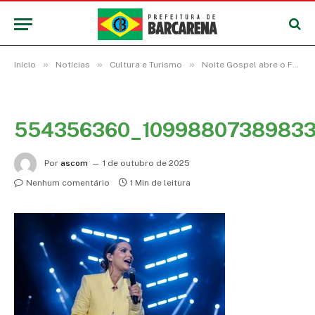
»
»
»
Início
Notícias
Cultura e Turismo
Noite Gospel abre o Festival do Abacaxi 2025 em Barcarena
554356360_10998807389833
Por
ascom
1 de outubro de 2025
Nenhum comentário
1 Min de leitura